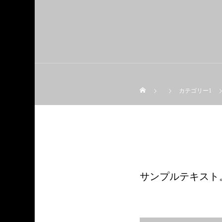
カテゴリー1
サンプルテキスト