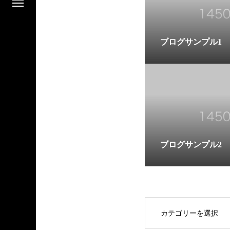
ブログサンプル1
ブログサンプル2
OPEN