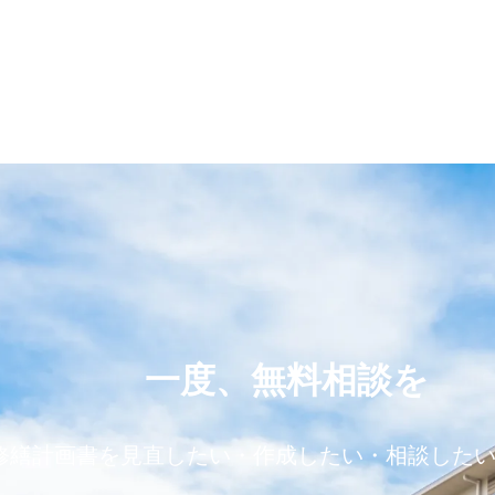
一度、無料相談を
修繕計画書を見直したい・作成したい・相談した